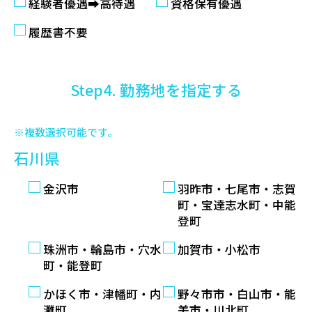
経験者優遇➡高待遇
資格保有優遇
履歴書不要
Step4. 勤務地を指定する
※複数選択可能です。
石川県
金沢市
羽昨市・七尾市・志賀
町・宝達志水町・中能
登町
珠洲市・輪島市・穴水
加賀市・小松市
町・能登町
かほく市・津幡町・内
野々市市・白山市・能
灘町
美市・川北町