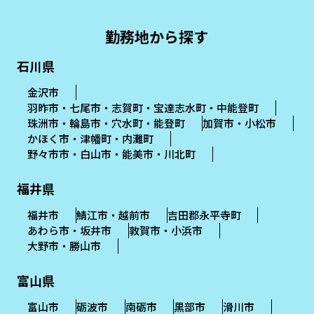
勤務地から探す
石川県
金沢市
羽昨市・七尾市・志賀町・宝達志水町・中能登町
珠洲市・輪島市・穴水町・能登町
加賀市・小松市
かほく市・津幡町・内灘町
野々市市・白山市・能美市・川北町
福井県
福井市
鯖江市・越前市
吉田郡永平寺町
あわら市・坂井市
敦賀市・小浜市
大野市・勝山市
富山県
富山市
砺波市
南砺市
黒部市
滑川市