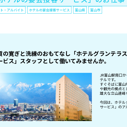
ート・アルバイト
ホテルの宴会接客サービス
富山県
富山市
質の寛ぎと洗練のおもてなし「ホテルグランテラ
ービス」スタッフとして働いてみませんか。
JR富山駅南口
テルです。
すぐそばに富山
や観光の拠点と
雄大な立山連峰
今回は、ホテル
サービス」のア