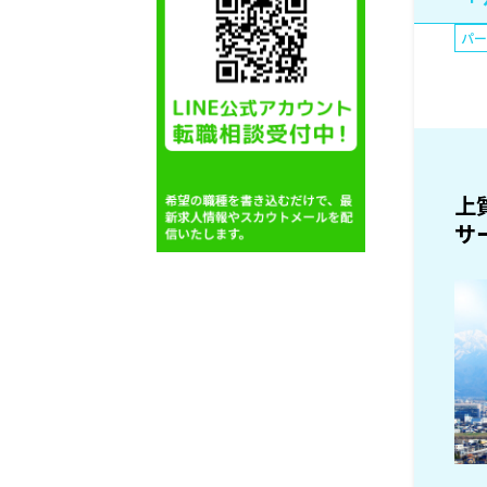
パ
上
サ