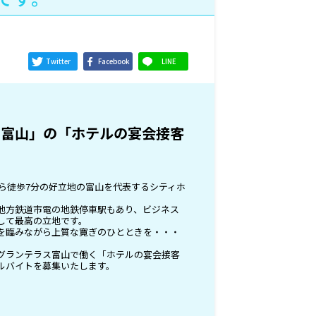
Twitter
Facebook
LINE
ス富山」の「ホテルの宴会接客
から徒歩7分の好立地の富山を代表するシティホ
地方鉄道市電の地鉄停車駅もあり、ビジネス
して最高の立地です。
を臨みながら上質な寛ぎのひとときを・・・
グランテラス富山で働く「ホテルの宴会接客
ルバイトを募集いたします。