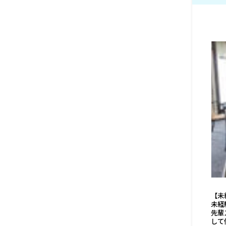
【未
未経
先輩
して