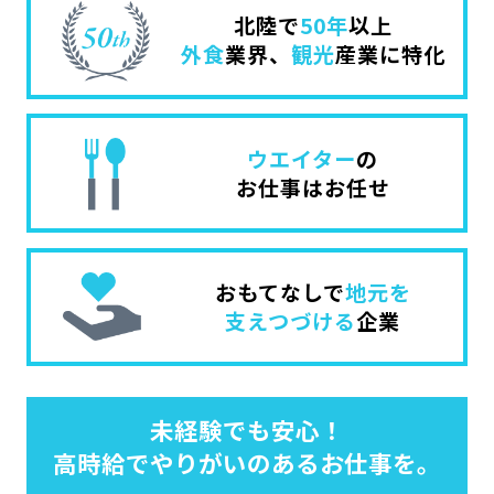
北陸で
50年
以上
外食
業界、
観光
産業に特化
ウエイター
の
お仕事はお任せ
おもてなしで
地元を
支えつづける
企業
未経験でも安心！
高時給でやりがいのあるお仕事を。