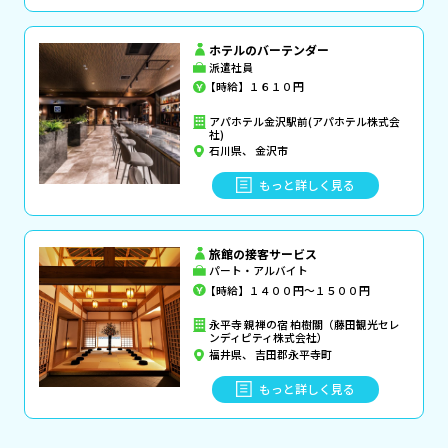
ホテルのバーテンダー
派遣社員
【時給】１６１０円
アパホテル金沢駅前(アパホテル株式会
社)
石川県、 金沢市
もっと詳しく見る
旅館の接客サービス
パート・アルバイト
【時給】１４００円～１５００円
永平寺 親禅の宿 柏樹關（藤田観光セレ
ンディピティ株式会社）
福井県、 吉田郡永平寺町
もっと詳しく見る