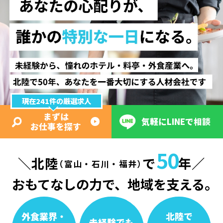
現在241件の厳選求人
まずは
気軽にLINEで相談
お仕事を探す
50
北陸
で
年
（富山・石川・福井）
おもてなしの力で、地域を支える。
外食業界・
北陸で
未経験でも