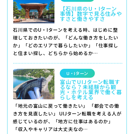
【石川県のU・Iターン
事情】数字で見る住みや
すさと働きやすさ
石川県でのU・Iターンを考える時、はじめに整
理しておきたいのが、「どんな働き方をしたい
か」「どのエリアで暮らしたいか」「仕事探し
と住まい探し、どちらから始めるか…
U・Iターン
富山でUIJターン転職す
るなら？未経験から観
光・ホテル業界で働く暮
らしを考える
「地元の富山に戻って働きたい」 「都会での働
き方を見直したい」 UIJターン転職を考える人が
感じているのが、「地方に仕事はあるのか」
「収入やキャリアは大丈夫なの…