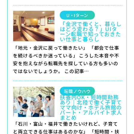
U・Iターン
「金沢で働くと、暮らし
はどう変わる？」UIタ
ーン転職で知っておきた
い仕事と暮らし
「地元・金沢に戻って働きたい」 「都会で仕事
を続けるべきか迷っている」 こうした本音や不
安を抱えながら転職先を探している方も多いの
ではないでしょうか。 この記事…
転職ノウハウ
扶養内OK・短時間勤務
あり｜北陸で働く子育て
ママ向け・ホテル旅館の
パート・アルバイト求人
まとめ
「石川・富山・福井で働きたいけれど、子育て
と両立できる仕事はあるのかな」 「短時間・扶