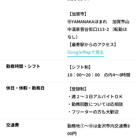
【加賀市】
⑯YAMANAKAほまれ 加賀市山
中温泉菅谷街口113-2 （転勤は
なし）
【最寄駅からのアクセス】
GoogleMapで見る
勤務時間・シフト
【シフト制】
10：00～20：00 の内4～8時間
休日・休暇・勤務日
【登録制】
・週２～３日アルバイトＯＫ
・勤務回数については応相談
・フリーターの方も大歓迎
交通費
勤務地①～⑩は金沢市内交通費8
00円