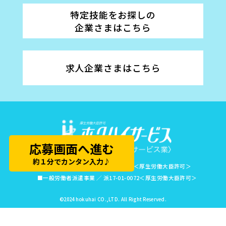
特定技能をお探しの
企業さまはこちら
求人企業さまはこちら
応募画面へ進む
約１分でカンタン入力♪
■有料職業紹介事業 ／ 17-ユ-010007＜厚生労働大臣許可＞
■一般労働者派遣事業 ／ 派17-01-0072＜厚生労働大臣許可＞
©2024 hokuhai CO.,LTD. All Right Reserved.