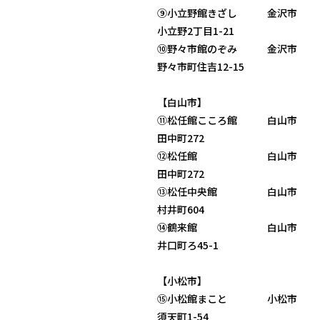
⑨小立野館きざし 金沢市
小立野2丁目1-21
⑩野々市館のぞみ 金沢市
野々市町住吉12-15
【白山市】
⑪松任館こころ館 白山市
田中町272
⑫松任館 白山市
田中町272
⑬松任中央館 白山市
村井町604
⑭鶴来館 白山市
井口町ろ45-1
【小松市】
⑮小松館まこと 小松市
須天町1-54