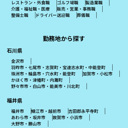
レストラン・外食職
ゴルフ場職
製造業職
介護・福祉職・医療
販売・営業・事務職
整備士職
ドライバー送迎職
葬儀職
勤務地から探す
石川県
金沢市
羽昨市・七尾市・志賀町・宝達志水町・中能登町
珠洲市・輪島市・穴水町・能登町
加賀市・小松市
かほく市・津幡町・内灘町
野々市市・白山市・能美市・川北町
福井県
福井市
鯖江市・越前市
吉田郡永平寺町
あわら市・坂井市
敦賀市・小浜市
大野市・勝山市