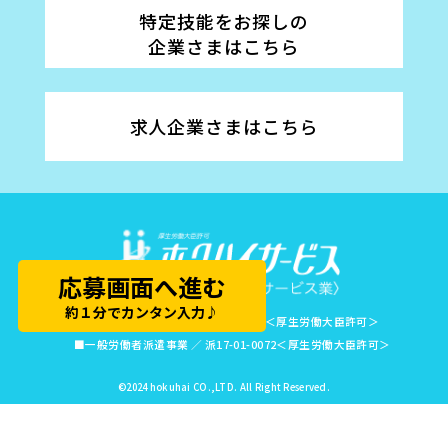
特定技能をお探しの
企業さまはこちら
求人企業さまはこちら
応募画面へ進む
約１分でカンタン入力♪
■有料職業紹介事業 ／ 17-ユ-010007＜厚生労働大臣許可＞
■一般労働者派遣事業 ／ 派17-01-0072＜厚生労働大臣許可＞
©2024 hokuhai CO.,LTD. All Right Reserved.