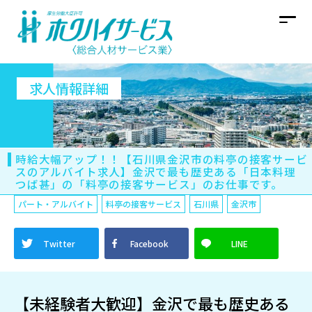
求人情報詳細
時給大幅アップ！！【石川県金沢市の料亭の接客サービ
スのアルバイト求人】金沢で最も歴史ある「日本料理
つば甚」の「料亭の接客サービス」のお仕事です。
パート・アルバイト
料亭の接客サービス
石川県
金沢市
Twitter
Facebook
LINE
【未経験者大歓迎】金沢で最も歴史ある