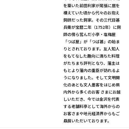
を築いた前田利家が尾張に居を
構えていた頃から代々のお抱え
鍔師だった鍔家。その三代目甚
兵衛が宝暦二年（1752年）に鍔
師の傍ら営んだ小亭・塩梅屋
「つば屋」が「つば甚」の始ま
りとされております。友人知人
をもてなした趣向に満ちた料理
がたちまち評判となり、藩主は
もとより藩内の重臣が訪れるよ
うになりました。そして文明開
化のあとも文人墨客をはじめ県
内外から多くのお客 さまにお越
しいただき、今では金沢を代表
する老舗料亭として海外からの
お客さまや地元経済界からもご
贔屓いただいております。