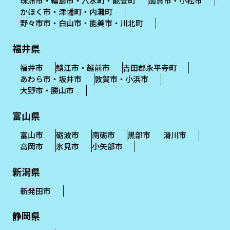
珠洲市・輪島市・穴水町・能登町
加賀市・小松市
かほく市・津幡町・内灘町
野々市市・白山市・能美市・川北町
福井県
福井市
鯖江市・越前市
吉田郡永平寺町
あわら市・坂井市
敦賀市・小浜市
大野市・勝山市
富山県
富山市
砺波市
南砺市
黒部市
滑川市
高岡市
氷見市
小矢部市
新潟県
新発田市
静岡県