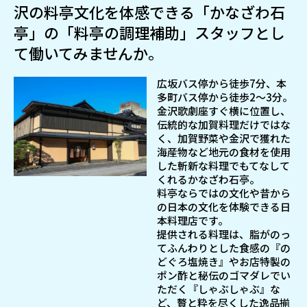
沢の料亭文化を体感できる「かなざわ石
亭」の「料亭の調理補助」スタッフとし
て働いてみませんか。
広坂バス停から徒歩7分、本
多町バス停から徒歩2～3分。
金沢歌劇座すぐ横に位置し、
伝統的な加賀料理だけではな
く、加賀野菜や金沢で獲れた
海産物など地元の食材を使用
した斬新な料理でもてなして
くれるかなざわ石亭。
料亭ならではの文化や昔から
の日本の文化を体験できる日
本料理店です。
提供される料理は、脂がのっ
てふんわりとした食感の『の
どぐろ塩焼き』やお店特製の
ポン酢と秘伝のゴマダレでい
ただく『しゃぶしゃぶ』な
ど、贅と粋を尽くした逸品揃