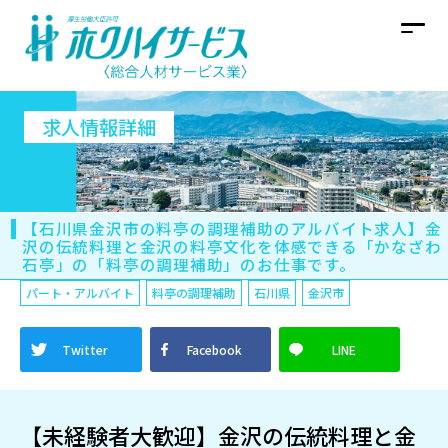
求人情報詳細
【石川県金沢市の料亭の調理補助のアルバイト求人】金
沢の伝統料理と金沢の料亭文化を体感できる「かなざわ
石亭」の「料亭の調理補助」のお仕事です。
パート・アルバイト
料亭の調理補助
石川県
金沢市
Twitter
Facebook
LINE
【未経験者大歓迎】金沢の伝統料理と金