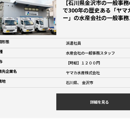
【石川県金沢市の一般事務
で300年の歴史ある「ヤ
ー」の水産会社の一般事務
用形態
派遣社員
種
水産会社の一般事務スタッフ
与
【時給】１２００円
務先企業名
ヤマカ水産株式会社
務地
石川県、 金沢市
詳細を見る