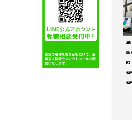
雇
職 
給 
勤
勤