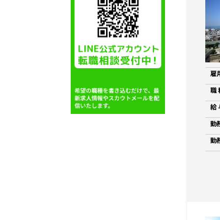
雇
職 
給 
勤
勤