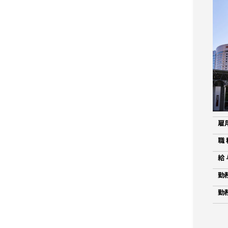
雇
職 
給 
勤
勤