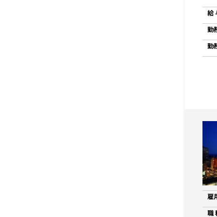
給 
勤
勤
雇
職 