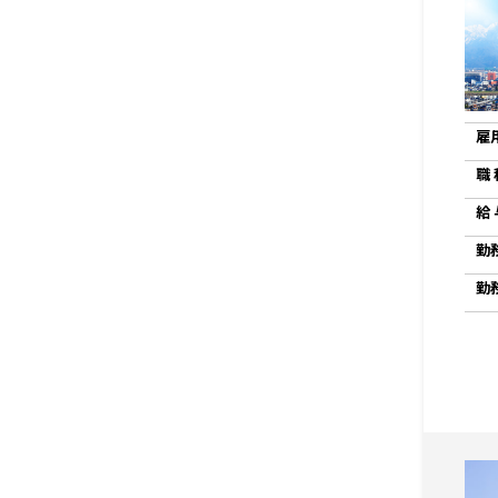
雇
職 
給 
勤
勤