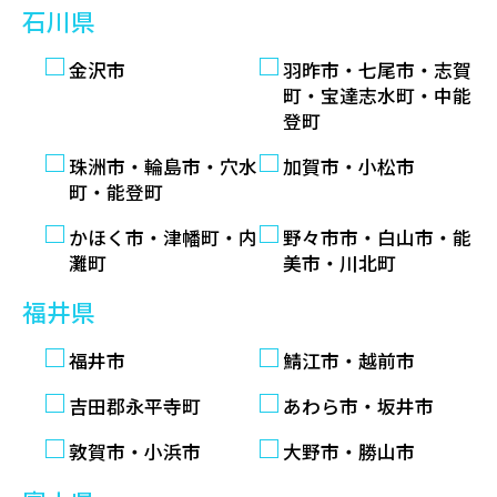
石川県
金沢市
羽昨市・七尾市・志賀
町・宝達志水町・中能
登町
珠洲市・輪島市・穴水
加賀市・小松市
町・能登町
かほく市・津幡町・内
野々市市・白山市・能
灘町
美市・川北町
福井県
福井市
鯖江市・越前市
吉田郡永平寺町
あわら市・坂井市
敦賀市・小浜市
大野市・勝山市