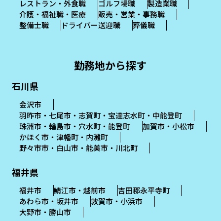
レストラン・外食職
ゴルフ場職
製造業職
介護・福祉職・医療
販売・営業・事務職
整備士職
ドライバー送迎職
葬儀職
勤務地から探す
石川県
金沢市
羽昨市・七尾市・志賀町・宝達志水町・中能登町
珠洲市・輪島市・穴水町・能登町
加賀市・小松市
かほく市・津幡町・内灘町
野々市市・白山市・能美市・川北町
福井県
福井市
鯖江市・越前市
吉田郡永平寺町
あわら市・坂井市
敦賀市・小浜市
大野市・勝山市