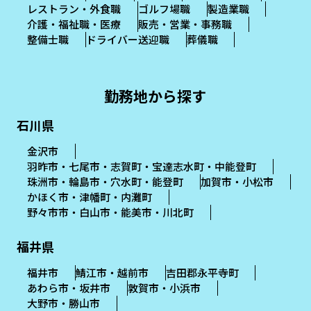
レストラン・外食職
ゴルフ場職
製造業職
介護・福祉職・医療
販売・営業・事務職
整備士職
ドライバー送迎職
葬儀職
勤務地から探す
石川県
金沢市
羽昨市・七尾市・志賀町・宝達志水町・中能登町
珠洲市・輪島市・穴水町・能登町
加賀市・小松市
かほく市・津幡町・内灘町
野々市市・白山市・能美市・川北町
福井県
福井市
鯖江市・越前市
吉田郡永平寺町
あわら市・坂井市
敦賀市・小浜市
大野市・勝山市