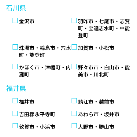
石川県
金沢市
羽昨市・七尾市・志賀
町・宝達志水町・中能
登町
珠洲市・輪島市・穴水
加賀市・小松市
町・能登町
かほく市・津幡町・内
野々市市・白山市・能
灘町
美市・川北町
福井県
福井市
鯖江市・越前市
吉田郡永平寺町
あわら市・坂井市
敦賀市・小浜市
大野市・勝山市