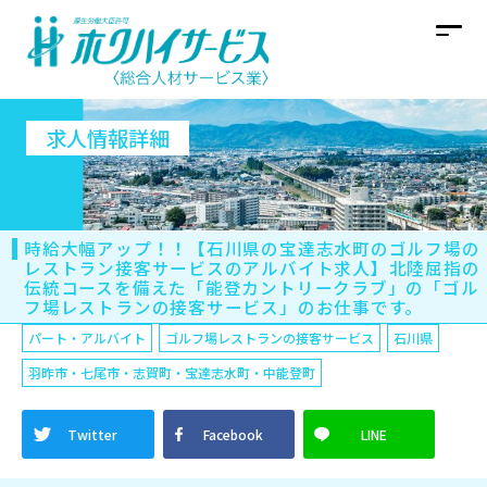
求人情報詳細
時給大幅アップ！！【石川県の宝達志水町のゴルフ場の
レストラン接客サービスのアルバイト求人】北陸屈指の
伝統コースを備えた「能登カントリークラブ」の「ゴル
フ場レストランの接客サービス」のお仕事です。
パート・アルバイト
ゴルフ場レストランの接客サービス
石川県
羽昨市・七尾市・志賀町・宝達志水町・中能登町
Twitter
Facebook
LINE