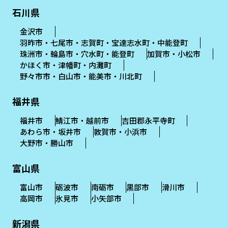
石川県
金沢市
羽昨市・七尾市・志賀町・宝達志水町・中能登町
珠洲市・輪島市・穴水町・能登町
加賀市・小松市
かほく市・津幡町・内灘町
野々市市・白山市・能美市・川北町
福井県
福井市
鯖江市・越前市
吉田郡永平寺町
あわら市・坂井市
敦賀市・小浜市
大野市・勝山市
富山県
富山市
砺波市
南砺市
黒部市
滑川市
高岡市
氷見市
小矢部市
新潟県