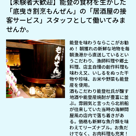
【未験者大歓迎】能登の食材を生かした
「底曳き割烹もんぜん」の「居酒屋の接
客サービス」スタッフとして働いてみま
せんか。
能登を味わうならここがお勧
め！ 朝獲れの新鮮な地物を毎
朝漁港から直送しているとい
うこだわり、漁師料理や郷土
料理、店主自慢の創作料理も
味わえ又、いしるをぬった干
物や珍味、お米や野菜も能登
産を使用。
酒もこだわり能登杜氏が醸す
地酒や能登産焼酎が豊富に並
ぶ。雰囲気と言ったら北前船
が往来していた当時の海鮮問
屋風の店内で落ち着きがあ
る。価格も新鮮な魚介類を味
わえてリーズナブル。お魚だ
けでなく、お肉料理も充実！