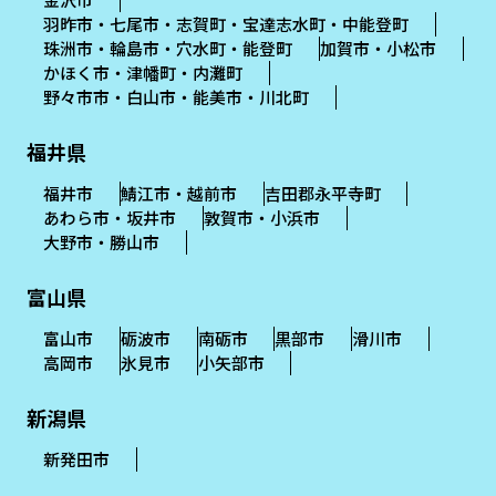
羽昨市・七尾市・志賀町・宝達志水町・中能登町
珠洲市・輪島市・穴水町・能登町
加賀市・小松市
かほく市・津幡町・内灘町
野々市市・白山市・能美市・川北町
福井県
福井市
鯖江市・越前市
吉田郡永平寺町
あわら市・坂井市
敦賀市・小浜市
大野市・勝山市
富山県
富山市
砺波市
南砺市
黒部市
滑川市
高岡市
氷見市
小矢部市
新潟県
新発田市