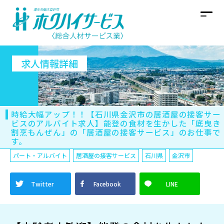
求人情報詳細
時給大幅アップ！！【石川県金沢市の居酒屋の接客サー
ビスのアルバイト求人】能登の食材を生かした「底曳き
割烹もんぜん」の「居酒屋の接客サービス」のお仕事で
す。
パート・アルバイト
居酒屋の接客サービス
石川県
金沢市
Twitter
Facebook
LINE