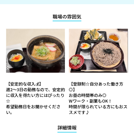
職場の雰囲気
【安定的な収入💰】
【登録制☆自分あった働き方
週2～3日の勤務なので、安定的
◎】
に収入を得たい方にはぴったり
お昼の時間帯のみ◎
☆
Wワーク・副業もOK！
希望勤務日をお聞かせくださ
時間が限られている方にもおス
い。
スメです♪
詳細情報