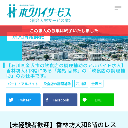
この求人の募集は終了いたしました
求人情報詳細
【石川県金沢市の飲食店の調理補助のアルバイト求人】
香林坊大和8階にある「麺処 香林」の「飲食店の調理補
助」のお仕事です。
パート・アルバイト
飲食店の調理補助
石川県
金沢市
Twitter
Facebook
LINE
【未経験者歓迎】香林坊大和8階のレス