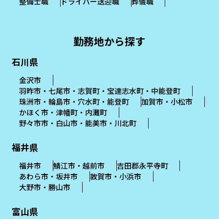
整備士職
ドライバー送迎職
葬儀職
勤務地から探す
石川県
金沢市
羽昨市・七尾市・志賀町・宝達志水町・中能登町
珠洲市・輪島市・穴水町・能登町
加賀市・小松市
かほく市・津幡町・内灘町
野々市市・白山市・能美市・川北町
福井県
福井市
鯖江市・越前市
吉田郡永平寺町
あわら市・坂井市
敦賀市・小浜市
大野市・勝山市
富山県