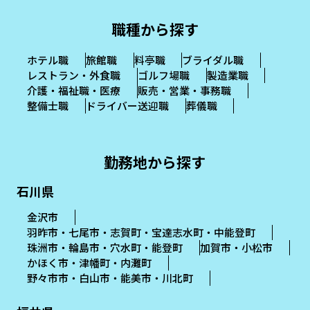
職種から探す
ホテル職
旅館職
料亭職
ブライダル職
レストラン・外食職
ゴルフ場職
製造業職
介護・福祉職・医療
販売・営業・事務職
整備士職
ドライバー送迎職
葬儀職
勤務地から探す
石川県
金沢市
羽昨市・七尾市・志賀町・宝達志水町・中能登町
珠洲市・輪島市・穴水町・能登町
加賀市・小松市
かほく市・津幡町・内灘町
野々市市・白山市・能美市・川北町