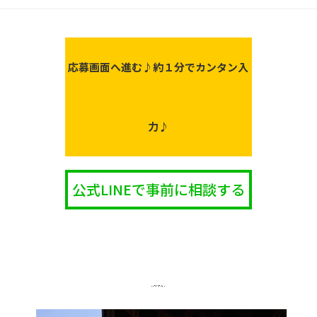
応募画面へ進む♪
約１分でカンタン入
力♪
公式LINEで事前に相談する
同じ職種の
ＰＩＣＫＵＰ求人