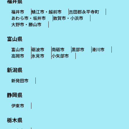
福井県
福井市
鯖江市・越前市
吉田郡永平寺町
あわら市・坂井市
敦賀市・小浜市
大野市・勝山市
富山県
富山市
砺波市
南砺市
黒部市
滑川市
高岡市
氷見市
小矢部市
新潟県
新発田市
静岡県
伊東市
栃木県