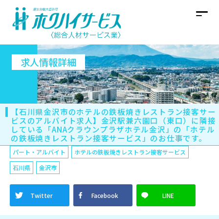
求人情報詳細
【石川県金沢市のホテルの鉄板焼きレストラン接客サー
ビスのアルバイト求人】金沢駅兼六園口（東口）に隣接
している「ANAクラウンプラザホテル金沢」の「ホテル
の鉄板焼きレストラン接客サービス」のお仕事です。
パート・アルバイト
ホテルの鉄板焼きレストラン接客サービス
石川県
金沢市
Twitter
Facebook
LINE