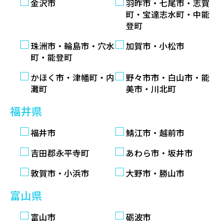
金沢市
羽昨市・七尾市・志賀
町・宝達志水町・中能
登町
珠洲市・輪島市・穴水
加賀市・小松市
町・能登町
かほく市・津幡町・内
野々市市・白山市・能
灘町
美市・川北町
福井県
福井市
鯖江市・越前市
吉田郡永平寺町
あわら市・坂井市
敦賀市・小浜市
大野市・勝山市
富山県
富山市
砺波市